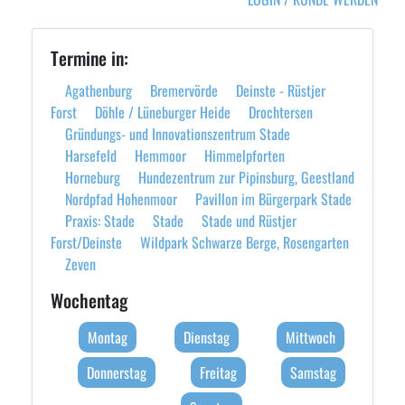
Termine in:
Agathenburg
Bremervörde
Deinste - Rüstjer
Forst
Döhle / Lüneburger Heide
Drochtersen
Gründungs- und Innovationszentrum Stade
Harsefeld
Hemmoor
Himmelpforten
Horneburg
Hundezentrum zur Pipinsburg, Geestland
Nordpfad Hohenmoor
Pavillon im Bürgerpark Stade
Praxis: Stade
Stade
Stade und Rüstjer
Forst/Deinste
Wildpark Schwarze Berge, Rosengarten
Zeven
Wochentag
Montag
Dienstag
Mittwoch
Donnerstag
Freitag
Samstag