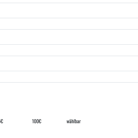
5€
100€
wählbar